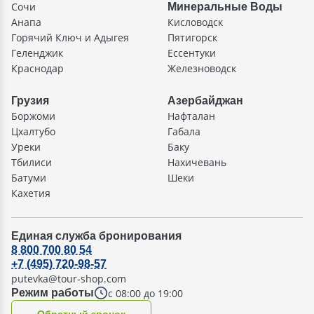
Сочи
Минеральные Воды
Анапа
Кисловодск
Горячий Ключ и Адыгея
Пятигорск
Геленджик
Ессентуки
Краснодар
Железноводск
Грузия
Азербайджан
Боржоми
Нафталан
Цхалтубо
Габала
Уреки
Баку
Тбилиси
Нахичевань
Батуми
Шеки
Кахетия
Единая служба бронирования
8 800 700 80 54
+7 (495) 720-98-57
putevka@tour-shop.com
с 08:00 до 19:00
Режим работы
Oбратный звонок