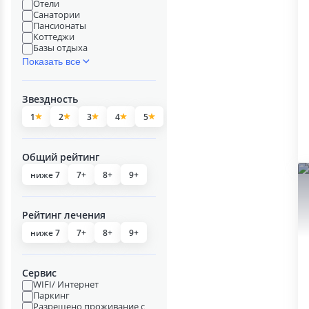
Отели
Санатории
Пансионаты
Коттеджи
Базы отдыха
Показать все
Звездность
1
2
3
4
5
Общий рейтинг
ниже 7
7+
8+
9+
Рейтинг лечения
ниже 7
7+
8+
9+
Сервис
WIFI/ Интернет
Паркинг
Разрешено проживание с