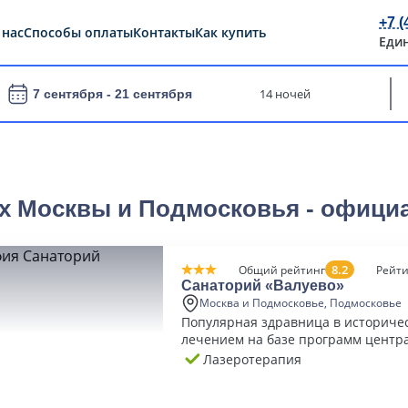
+7 (
 нас
Способы оплаты
Контакты
Как купить
Еди
14 ночей
7 сентября -
21 сентября
ях Москвы и Подмосковья - офици
8.2
Общий рейтинг
Рейти
Санаторий «Валуево»
Москва и Подмосковье, Подмосковье
Популярная здравница в историчес
лечением на базе программ центр
Лазеротерапия