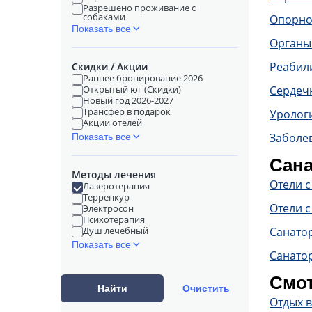
Разрешено проживание с
собаками
Опорно
Показать все
Органы
Реабил
Скидки / Акции
Раннее бронирование 2026
Открытый юг (Скидки)
Сердечн
Новый год 2026-2027
Трансфер в подарок
Уролог
Акции отелей
Заболе
Показать все
Сана
Методы лечения
Отели 
Лазеротерапия
Терренкур
Отели с
Электросон
Психотерапия
Душ лечебный
Санато
Показать все
Санато
Смот
Найти
Очистить
Отдых 