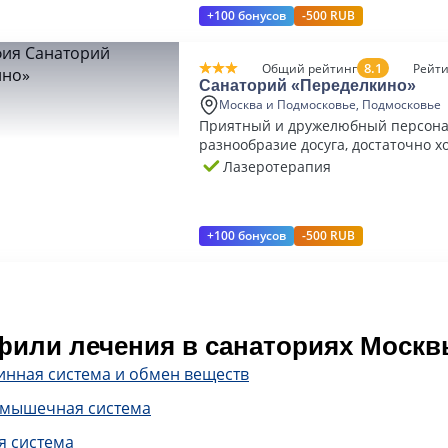
+100 бонусов
-500 RUB
8.1
Общий рейтинг
Рейти
Санаторий «Переделкино»
Москва и Подмосковье, Подмосковье
Приятный и дружелюбный персона
разнообразие досуга, достаточно 
питание
Лазеротерапия
+100 бонусов
-500 RUB
или лечения в санаториях Москв
инная система и обмен веществ
-мышечная система
я система