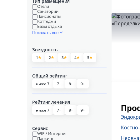
Тип размещения
Отели
Санатории
Пансионаты
Коттеджи
Базы отдыха
Показать все
Звездность
1
2
3
4
5
Общий рейтинг
ниже 7
7+
8+
9+
Рейтинг лечения
Проф
ниже 7
7+
8+
9+
Эндокр
Костно
Сервис
WIFI/ Интернет
Нервна
Паркинг