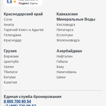
Краснодарский край
Кавказские
Сочи
Минеральные Воды
Анапа
Кисловодск
Горячий Ключ и Адыгея
Пятигорск
Геленджик
Ессентуки
Краснодар
Железноводск
Грузия
Азербайджан
Боржоми
Нафталан
Цхалтубо
Габала
Уреки
Баку
Тбилиси
Нахичевань
Батуми
Шеки
Кахетия
Единая служба бронирования
8 800 700 80 54