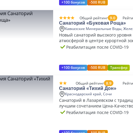
+100 бонусов
-500 RUB
9.0
Общий рейтинг
Рейти
Санаторий «Буковая Роща»
Кавказские Минеральные Воды, Желе
Новый санаторий высокого уровня
атмосферой в центре курортной з
Железноводска
Реабилитация после COVID-19
+100 бонусов
-500 RUB
Трансфер
8.9
Общий рейтинг
Рейти
Санаторий «Тихий Дон»
Краснодарский край, Сочи
Санаторий в Лазаревском с тради
лучшим сочетанием Цена-Качеств
Реабилитация после COVID-19
+100 бонусов
-500 RUB