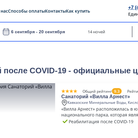
+7 (
 нас
Способы оплаты
Контакты
Как купить
Еди
14 ночей
6 сентября -
20 сентября
 после COVID-19 - официальные ц
9.3
Общий рейтинг
Рейти
Санаторий «Вилла Арнест»
Кавказские Минеральные Воды, Кисл
«Вилла Арнест» расположилась в 
национального парка, которая явл
наиболее живописной и уединенно
Реабилитация после COVID-19