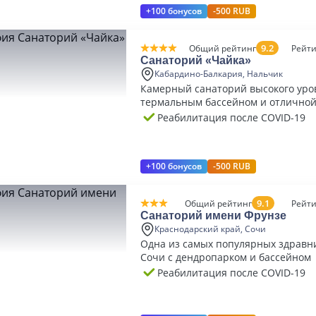
+100 бонусов
-500 RUB
9.2
Общий рейтинг
Рейти
Санаторий «Чайка»
Кабардино-Балкария, Нальчик
Камерный санаторий высокого уро
термальным бассейном и отличной
базой
Реабилитация после COVID-19
+100 бонусов
-500 RUB
9.1
Общий рейтинг
Рейти
Санаторий имени Фрунзе
Краснодарский край, Сочи
Одна из самых популярных здравн
Сочи с дендропарком и бассейном
Реабилитация после COVID-19