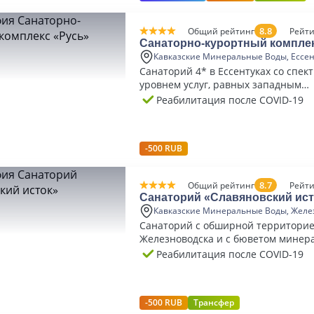
8.8
Общий рейтинг
Рейти
Санаторно-курортный компле
Кавказские Минеральные Воды, Ессе
Санаторий 4* в Ессентуках со спек
уровнем услуг, равных западным
бальнеологическим курортам.
Реабилитация после COVID-19
-500 RUB
8.7
Общий рейтинг
Рейти
Санаторий «Славяновский ист
Кавказские Минеральные Воды, Желе
Санаторий с обширной территорие
Железноводска и с бюветом минер
Ессентукского типа.
Реабилитация после COVID-19
-500 RUB
Трансфер