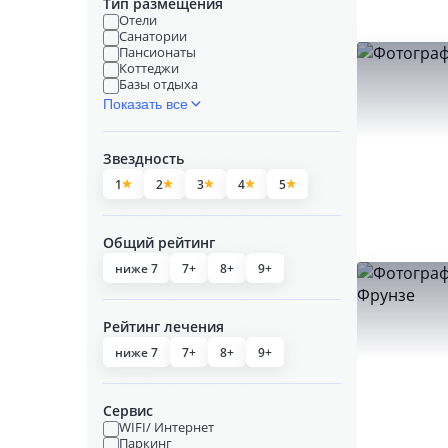
Тип размещения
Отели
Санатории
Пансионаты
Коттеджи
Базы отдыха
Показать все
Звездность
1
2
3
4
5
Общий рейтинг
ниже 7
7+
8+
9+
Рейтинг лечения
ниже 7
7+
8+
9+
Сервис
WIFI/ Интернет
Паркинг