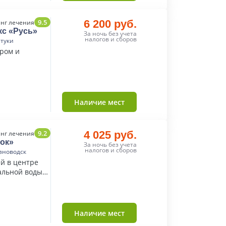
9.5
6 200 руб.
нг лечения
кс «Русь»
За ночь без учета
налогов и сборов
нтуки
тром и
Наличие мест
9.2
4 025 руб.
нг лечения
ок»
За ночь без учета
налогов и сборов
зноводск
й в центре
альной воды
Наличие мест