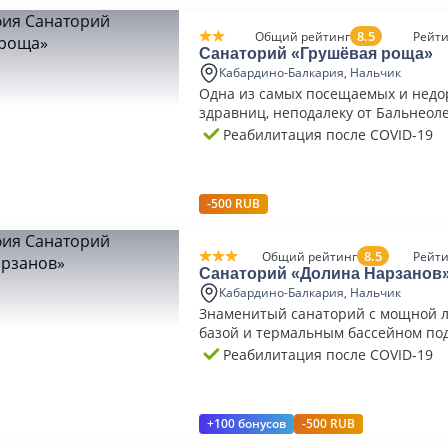
8.5
Общий рейтинг
Рейти
Санаторий «Грушёвая роща»
Кабардино-Балкария, Нальчик
Одна из самых посещаемых и недо
здравниц, неподалеку от Бальнео
курорта
Реабилитация после COVID-19
-500 RUB
8.5
Общий рейтинг
Рейти
Санаторий «Долина Нарзанов
Кабардино-Балкария, Нальчик
Знаменитый санаторий с мощной 
базой и термальным бассейном по
небом
Реабилитация после COVID-19
+100 бонусов
-500 RUB