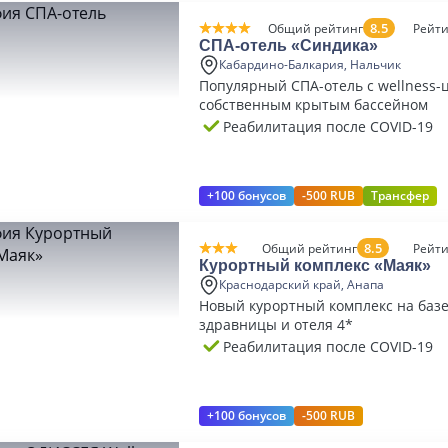
8.5
Общий рейтинг
Рейти
СПА-отель «Синдика»
Кабардино-Балкария, Нальчик
Популярный СПА-отель с wellness-
собственным крытым бассейном
Реабилитация после COVID-19
+100 бонусов
-500 RUB
Трансфер
8.5
Общий рейтинг
Рейти
Курортный комплекс «Маяк»
Краснодарский край, Анапа
Новый курортный комплекс на базе
здравницы и отеля 4*
Реабилитация после COVID-19
+100 бонусов
-500 RUB