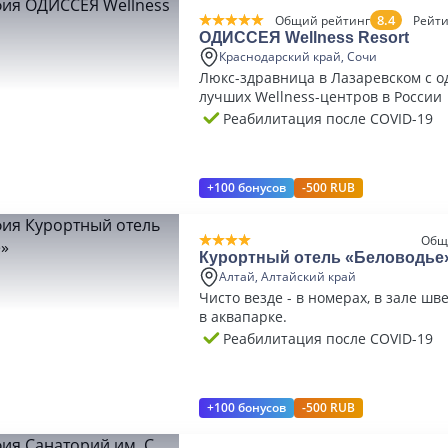
8.4
Общий рейтинг
Рейти
ОДИССЕЯ Wellness Resort
Краснодарский край, Сочи
Люкс-здравница в Лазаревском с о
лучших Wellness-центров в России
Реабилитация после COVID-19
+100 бонусов
-500 RUB
Общ
Курортный отель «Беловодье
Алтай, Алтайский край
Чисто везде - в номерах, в зале шве
в аквапарке.
Реабилитация после COVID-19
+100 бонусов
-500 RUB