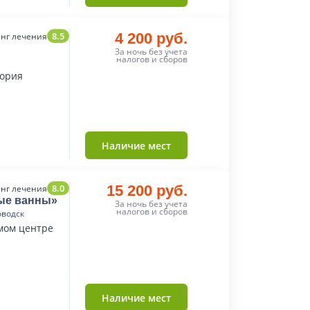
8.5
4 200 руб.
нг лечения
За ночь без учета
налогов и сборов
тория
Наличие мест
8.0
15 200 руб.
нг лечения
ые ванны»
За ночь без учета
налогов и сборов
оводск
мом центре
Наличие мест