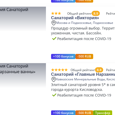
8.9
Общий рейтинг
Рейти
Санаторий «Виктория»
Москва и Подмосковье, Подмосковье
Процедур огромный выбор. Терри
ухоженная, чистая. Бассейн.
Реабилитация после COVID-19
+100 бонусов
-500 RUB
8.8
Общий рейтинг
Рейти
Санаторий «Главные Нарзанн
Кавказские Минеральные Воды, Кисл
Элитный санаторий уровня 5* в са
города-курорта Кисловодска.
Реабилитация после COVID-19
+100 бонусов
-500 RUB
Трансфер