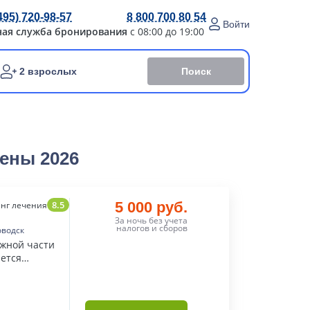
495) 720-98-57
8 800 700 80 54
Войти
ная служба бронирования
с 08:00 до 19:00
Поиск
2 взрослых
ены 2026
8.5
5 000 руб.
нг лечения
За ночь без учета
налогов и сборов
оводск
южной части
яется
й.