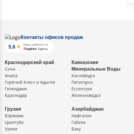
Контакты офисов продаж
Краснодарский край
Кавказские
Сочи
Минеральные Воды
Анапа
Кисловодск
Горячий Ключ и Адыгея
Пятигорск
Геленджик
Ессентуки
Краснодар
Железноводск
Грузия
Азербайджан
Боржоми
Нафталан
Цхалтубо
Габала
Уреки
Баку