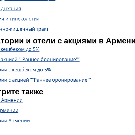
 дыхания
ия и гинекология
чно-кишечный тракт
тории и отели с акциями в Армен
с кешбеком до 5%
 акцией ""Раннее бронирование""
рии с кешбеком до 5%
ии с акцией ""Раннее бронирование""
рите также
в Армении
Армении
рии Армении