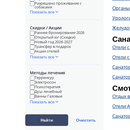
Разрешено проживание с
собаками
Органы
Показать все
Уролог
Желудо
Скидки / Акции
Раннее бронирование 2026
Открытый юг (Скидки)
Сана
Новый год 2026-2027
Трансфер в подарок
Отели 
Акции отелей
Отели с
Показать все
Санато
Методы лечения
Санатор
Терренкур
Электросон
Смот
Психотерапия
Душ лечебный
Отдых 
Ванны Газовые
Показать все
Отели 
Санато
Найти
Очистить