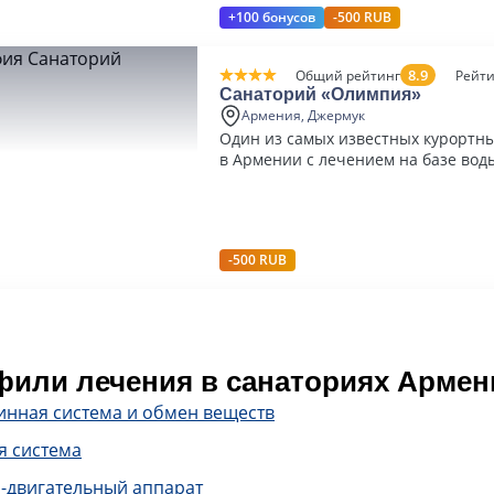
+100 бонусов
-500 RUB
8.9
Общий рейтинг
Рейти
Санаторий «Олимпия»
Армения, Джермук
Один из самых известных курортн
в Армении с лечением на базе вод
-500 RUB
или лечения в санаториях Армен
инная система и обмен веществ
я система
-двигательный аппарат