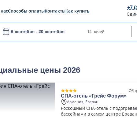
+7 (
 нас
Способы оплаты
Контакты
Как купить
Еди
14 ночей
6 сентября -
20 сентября
циальные цены 2026
Общ
СПА-отель «Грейс Форум»
Армения, Ереван
Роскошный СПА-отель с подогрев
бассейнами в самом центре Ерева