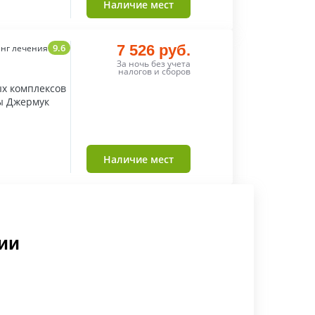
Наличие мест
9.6
7 526 руб.
нг лечения
За ночь без учета
налогов и сборов
ых комплексов
ы Джермук
Наличие мест
ии