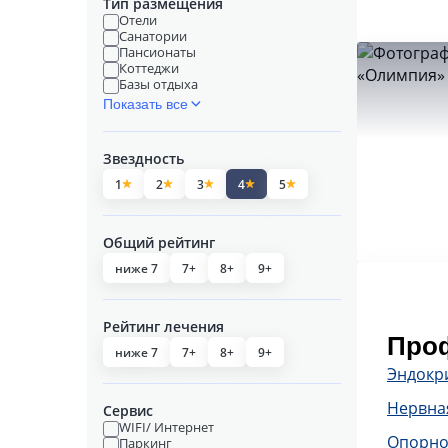
Тип размещения
Отели
Санатории
Пансионаты
Коттеджи
Базы отдыха
Показать все
Звездность
1
2
3
4
5
Общий рейтинг
ниже 7
7+
8+
9+
Рейтинг лечения
Проф
ниже 7
7+
8+
9+
Эндокр
Нервна
Сервис
WIFI/ Интернет
Опорно
Паркинг