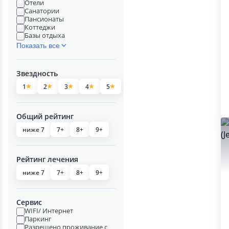
Отели
Санатории
Пансионаты
Коттеджи
Базы отдыха
Показать все
Звездность
1
2
3
4
5
Общий рейтинг
ниже 7
7+
8+
9+
Рейтинг лечения
ниже 7
7+
8+
9+
Сервис
WIFI/ Интернет
Паркинг
Разрешено проживание с