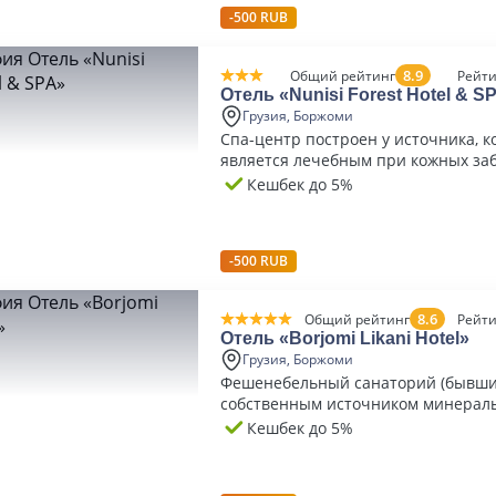
-500 RUB
8.9
Общий рейтинг
Рейти
Отель «Nunisi Forest Hotel & S
Грузия, Боржоми
Спа-центр построен у источника, 
является лечебным при кожных за
Кешбек до 5%
-500 RUB
8.6
Общий рейтинг
Рейти
Отель «Borjomi Likani Hotel»
Грузия, Боржоми
Фешенебельный санаторий (бывший
собственным источником минерал
Кешбек до 5%