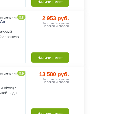
Наличие мест
8.8
2 953 руб.
нг лечения
PA»
За ночь без учета
налогов и сборов
который
болеваниях
Наличие мест
8.9
13 580 руб.
нг лечения
За ночь без учета
налогов и сборов
 Rixos) с
ьной воды
Наличие мест