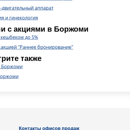
-двигательный аппарат
ия и гинекология
и с акциями в Боржоми
с кешбеком до 5%
 акцией "Раннее бронирование"
рите также
в Боржоми
Боржоми
Контакты офисов продаж