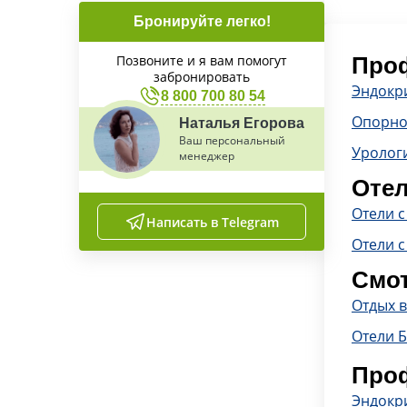
Бронируйте легко!
Позвоните и я вам помогут
Проф
забронировать
Эндокр
8 800 700 80 54
Опорно
Наталья Егорова
Ваш персональный
Уролог
менеджер
Отел
Отели 
Написать в Telegram
Отели с
Смот
Отдых 
Отели 
Проф
Эндокр