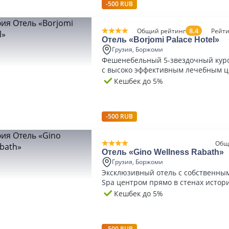
-500 RUB
8.4
Общий рейтинг
Рейти
Отель «Borjomi Palace Hotel»
Грузия, Боржоми
Фешенебельный 5-звездочный кур
с высоко эффективным лечебным 
Кешбек до 5%
-500 RUB
Общ
Отель «Gino Wellness Rabath»
Грузия, Боржоми
Эксклюзивный отель с собственным
Spa центром прямо в стенах истор
крепости
Кешбек до 5%
-500 RUB