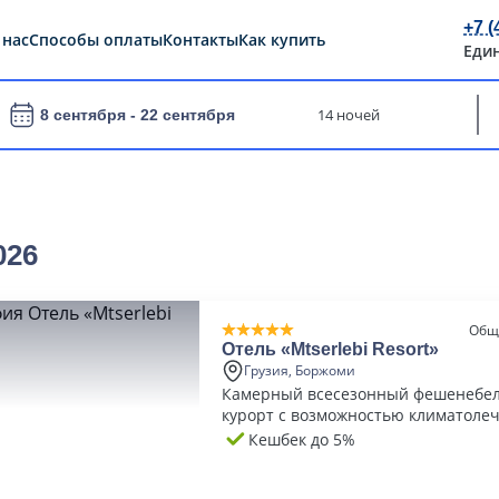
+7 (
 нас
Способы оплаты
Контакты
Как купить
Еди
14 ночей
8 сентября -
22 сентября
026
Общ
Отель «Mtserlebi Resort»
Грузия, Боржоми
Камерный всесезонный фешенебе
курорт с возможностью климатоле
Кешбек до 5%