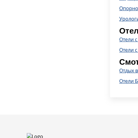
Опорно
Уролог
Отел
Отели 
Отели с
Смот
Отдых 
Отели 