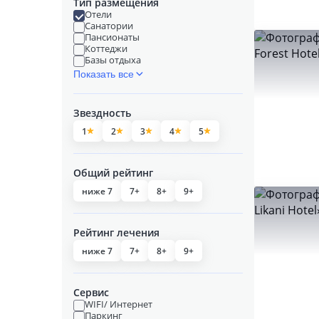
Тип размещения
Отели
Санатории
Пансионаты
Коттеджи
Базы отдыха
Показать все
Звездность
1
2
3
4
5
Общий рейтинг
ниже 7
7+
8+
9+
Рейтинг лечения
ниже 7
7+
8+
9+
Сервис
WIFI/ Интернет
Паркинг