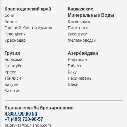
Краснодарский край
Кавказские
Сочи
Минеральные Воды
Анапа
Кисловодск
Горячий Ключ и Адыгея
Пятигорск
Геленджик
Ессентуки
Краснодар
Железноводск
Грузия
Азербайджан
Боржоми
Нафталан
Цхалтубо
Габала
Уреки
Баку
Тбилиси
Нахичевань
Батуми
Шеки
Кахетия
Единая служба бронирования
8 800 700 80 54
+7 (495) 720-98-57
putevka@tour-shop.com