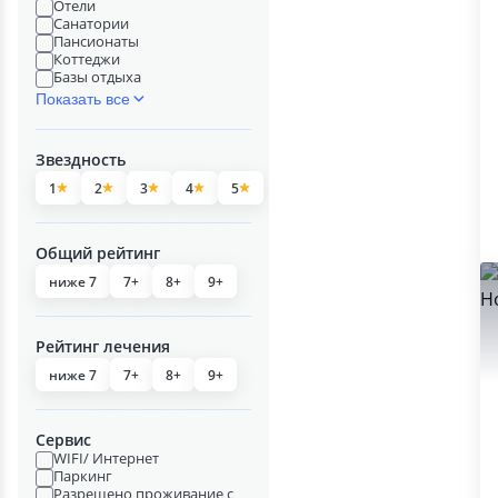
Отели
Санатории
Пансионаты
Коттеджи
Базы отдыха
Показать все
Звездность
1
2
3
4
5
Общий рейтинг
ниже 7
7+
8+
9+
Рейтинг лечения
ниже 7
7+
8+
9+
Сервис
WIFI/ Интернет
Паркинг
Разрешено проживание с