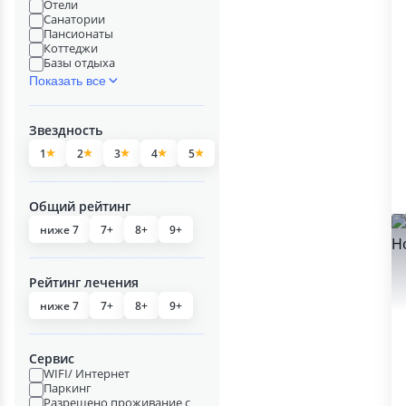
Отели
Санатории
Пансионаты
Коттеджи
Базы отдыха
Показать все
Звездность
1
2
3
4
5
Общий рейтинг
ниже 7
7+
8+
9+
Рейтинг лечения
ниже 7
7+
8+
9+
Сервис
WIFI/ Интернет
Паркинг
Разрешено проживание с