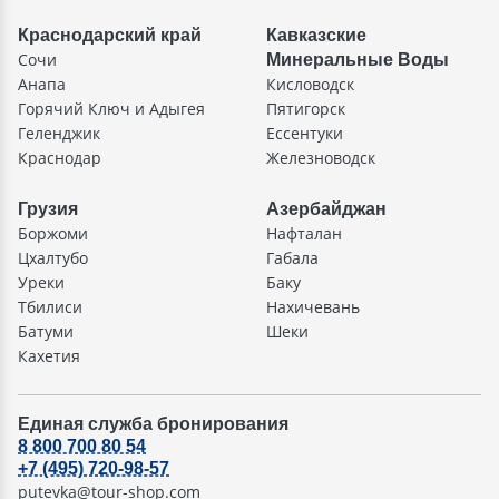
Краснодарский край
Кавказские
Сочи
Минеральные Воды
Анапа
Кисловодск
Горячий Ключ и Адыгея
Пятигорск
Геленджик
Ессентуки
Краснодар
Железноводск
Грузия
Азербайджан
Боржоми
Нафталан
Цхалтубо
Габала
Уреки
Баку
Тбилиси
Нахичевань
Батуми
Шеки
Кахетия
Единая служба бронирования
8 800 700 80 54
+7 (495) 720-98-57
putevka@tour-shop.com