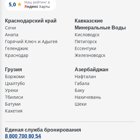
Краснодарский край
Кавказские
Сочи
Минеральные Воды
Анапа
Кисловодск
Горячий Ключ и Адыгея
Пятигорск
Геленджик
Ессентуки
Краснодар
Железноводск
Грузия
Азербайджан
Боржоми
Нафталан
Цхалтубо
Габала
Уреки
Баку
Тбилиси
Нахичевань
Батуми
Шеки
Кахетия
Единая служба бронирования
8 800 700 80 54