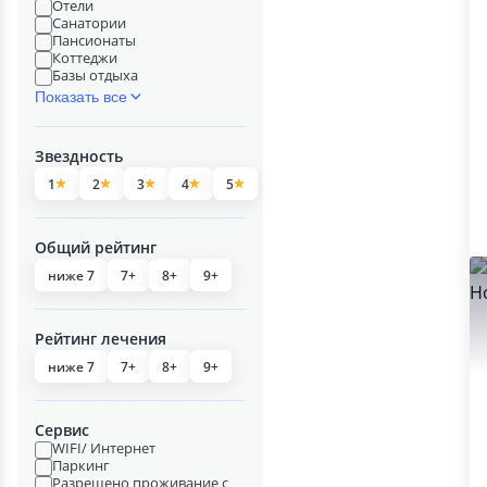
Отели
Санатории
Пансионаты
Коттеджи
Базы отдыха
Показать все
Звездность
1
2
3
4
5
Общий рейтинг
ниже 7
7+
8+
9+
Рейтинг лечения
ниже 7
7+
8+
9+
Сервис
WIFI/ Интернет
Паркинг
Разрешено проживание с