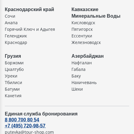
Краснодарский край
Кавказские
Сочи
Минеральные Воды
Анапа
Кисловодск
Горячий Ключ и Адыгея
Пятигорск
Геленджик
Ессентуки
Краснодар
Железноводск
Грузия
Азербайджан
Боржоми
Нафталан
Цхалтубо
Габала
Уреки
Баку
Тбилиси
Нахичевань
Батуми
Шеки
Кахетия
Единая служба бронирования
8 800 700 80 54
+7 (495) 720-98-57
putevka@tour-shop.com