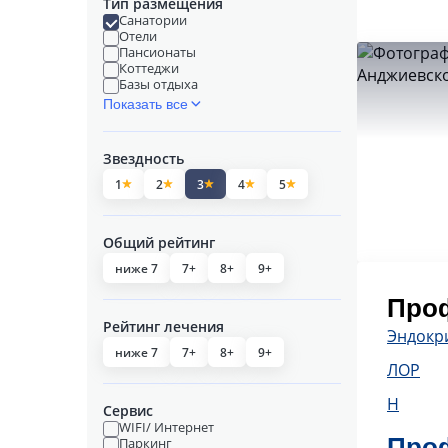
Тип размещения
Санатории
Отели
Пансионаты
Коттеджи
Базы отдыха
Показать все
Звездность
1
2
3
4
5
Общий рейтинг
ниже 7
7+
8+
9+
Проф
Рейтинг лечения
Эндокр
ниже 7
7+
8+
9+
ЛОР
Н
Сервис
WIFI/ Интернет
Проф
Паркинг