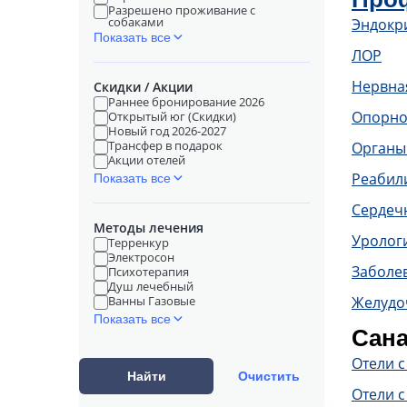
Разрешено проживание с
собаками
Эндокр
Показать все
ЛОР
Нервна
Скидки / Акции
Раннее бронирование 2026
Опорно
Открытый юг (Скидки)
Новый год 2026-2027
Трансфер в подарок
Органы
Акции отелей
Реабил
Показать все
Сердечн
Методы лечения
Уролог
Терренкур
Электросон
Заболе
Психотерапия
Душ лечебный
Ванны Газовые
Желудо
Показать все
Сана
Отели 
Найти
Очистить
Отели с