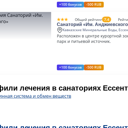
+100 бонусов
-500 RUB
7.4
Общий рейтинг
Рейти
Санаторий «Им. Анджиевского
Кавказские Минеральные Воды, Ессе
Расположен в центре курортной зо
парк и питьевой источник.
+100 бонусов
-500 RUB
или лечения в санаториях Ессен
инная система и обмен веществ
или лечения в санаториях Ессен