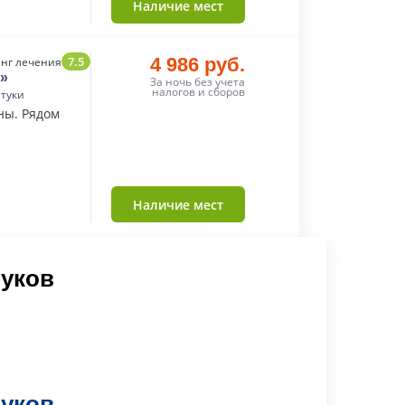
Наличие мест
7.5
4 986 руб.
нг лечения
»
За ночь без учета
налогов и сборов
нтуки
ны. Рядом
Наличие мест
туков
туков