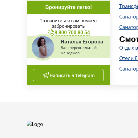
Трансф
Бронируйте легко!
Санато
Позвоните и я вам помогут
забронировать
Санато
8 800 700 80 54
Смот
Наталья Егорова
Отдых в
Ваш персональный
менеджер
Отели Е
Санато
Написать в Telegram