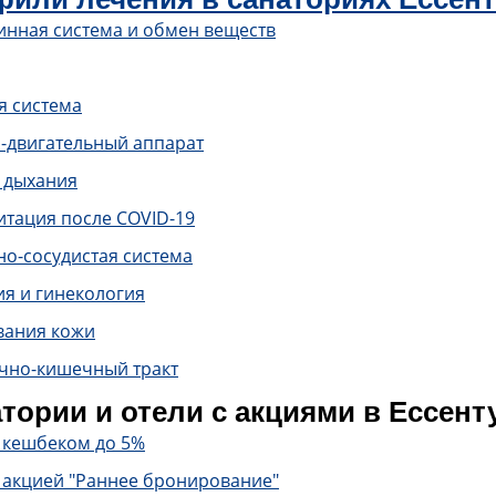
инная система и обмен веществ
я система
-двигательный аппарат
 дыхания
итация после COVID-19
о-сосудистая система
ия и гинекология
вания кожи
чно-кишечный тракт
тории и отели с акциями в Ессент
с кешбеком до 5%
 акцией "Раннее бронирование"