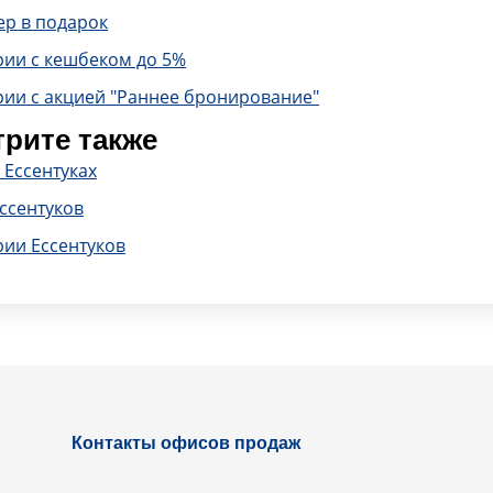
ер в подарок
рии с кешбеком до 5%
рии с акцией "Раннее бронирование"
рите также
 Ессентуках
ссентуков
рии Ессентуков
Контакты офисов продаж