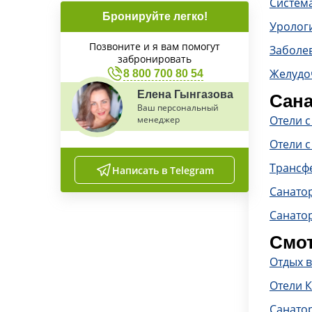
Систем
Бронируйте легко!
Уролог
Позвоните и я вам помогут
Заболе
забронировать
Желудо
8 800 700 80 54
Елена Гынгазова
Сана
Ваш персональный
Отели 
менеджер
Отели с
Трансф
Написать в Telegram
Санато
Санатор
Смот
Отдых 
Отели 
Санато