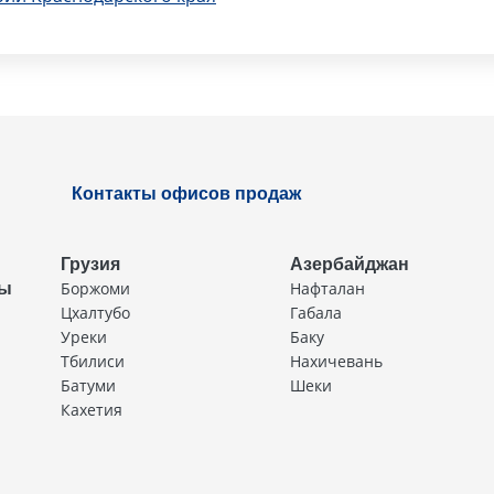
Контакты офисов продаж
Грузия
Азербайджан
Боржоми
Нафталан
ды
Цхалтубо
Габала
Уреки
Баку
Тбилиси
Нахичевань
Батуми
Шеки
Кахетия