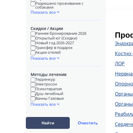
Разрешено проживание с
собаками
Показать все
Скидки / Акции
Раннее бронирование 2026
Проф
Открытый юг (Скидки)
Новый год 2026-2027
Эндокр
Трансфер в подарок
Акции отелей
Костно
Показать все
ЛОР
Нервна
Методы лечения
Терренкур
Опорно
Электросон
Психотерапия
Органы
Душ лечебный
Ванны Газовые
Органы
Показать все
Реабил
Найти
Очистить
Сердечн