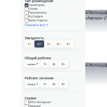
Тип размещения
Санатории
Отели
Пансионаты
Коттеджи
Базы отдыха
Показать все
Звездность
1
2
3
4
5
Общий рейтинг
ниже 7
7+
8+
9+
Рейтинг лечения
ниже 7
7+
8+
9+
Сервис
WIFI/ Интернет
Паркинг