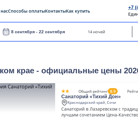
+7 (
 нас
Способы оплаты
Контакты
Как купить
Еди
14 ночей
8 сентября -
22 сентября
ком крае - официальные цены 202
8.9
Общий рейтинг
Рейти
Санаторий «Тихий Дон»
Краснодарский край, Сочи
Санаторий в Лазаревском с тради
лучшим сочетанием Цена-Качеств