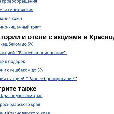
а кровообращения
ия и гинекология
вания кожи
чно-кишечный тракт
тории и отели с акциями в Красно
с кешбеком до 5%
 акцией ""Раннее бронирование""
ер в подарок
рии с кешбеком до 5%
ии с акцией ""Раннее бронирование""
рите также
в Краснодарском крае
Краснодарского края
рии Краснодарского края