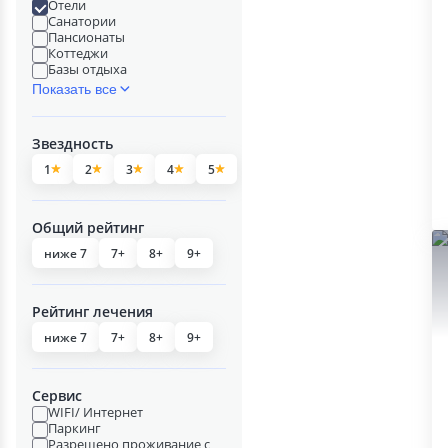
Отели
Санатории
Пансионаты
Коттеджи
Базы отдыха
Показать все
Звездность
1
2
3
4
5
Общий рейтинг
ниже 7
7+
8+
9+
Рейтинг лечения
ниже 7
7+
8+
9+
Сервис
WIFI/ Интернет
Паркинг
Разрешено проживание с