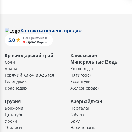
Контакты офисов продаж
Краснодарский край
Кавказские
Сочи
Минеральные Воды
Анапа
Кисловодск
Горячий Ключ и Адыгея
Пятигорск
Геленджик
Ессентуки
Краснодар
Железноводск
Грузия
Азербайджан
Боржоми
Нафталан
Цхалтубо
Габала
Уреки
Баку
Тбилиси
Нахичевань