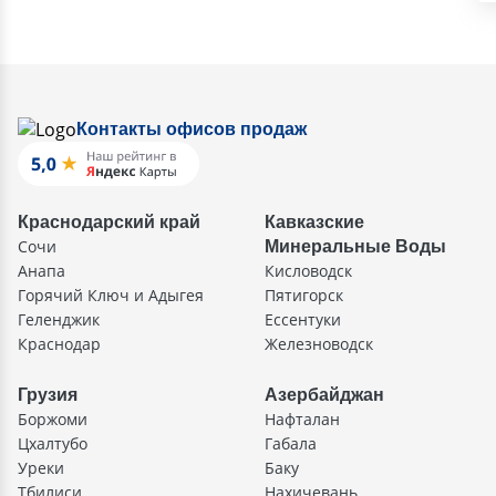
Контакты офисов продаж
Краснодарский край
Кавказские
Сочи
Минеральные Воды
Анапа
Кисловодск
Горячий Ключ и Адыгея
Пятигорск
Геленджик
Ессентуки
Краснодар
Железноводск
Грузия
Азербайджан
Боржоми
Нафталан
Цхалтубо
Габала
Уреки
Баку
Тбилиси
Нахичевань