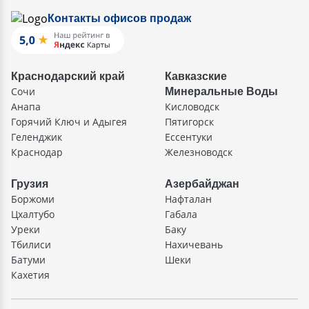
Контакты офисов продаж
Краснодарский край
Кавказские
Сочи
Минеральные Воды
Анапа
Кисловодск
Горячий Ключ и Адыгея
Пятигорск
Геленджик
Ессентуки
Краснодар
Железноводск
Грузия
Азербайджан
Боржоми
Нафталан
Цхалтубо
Габала
Уреки
Баку
Тбилиси
Нахичевань
Батуми
Шеки
Кахетия