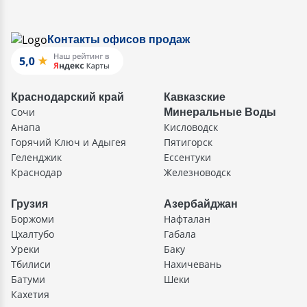
Контакты офисов продаж
Краснодарский край
Кавказские
Сочи
Минеральные Воды
Анапа
Кисловодск
Горячий Ключ и Адыгея
Пятигорск
Геленджик
Ессентуки
Краснодар
Железноводск
Грузия
Азербайджан
Боржоми
Нафталан
Цхалтубо
Габала
Уреки
Баку
Тбилиси
Нахичевань
Батуми
Шеки
Кахетия