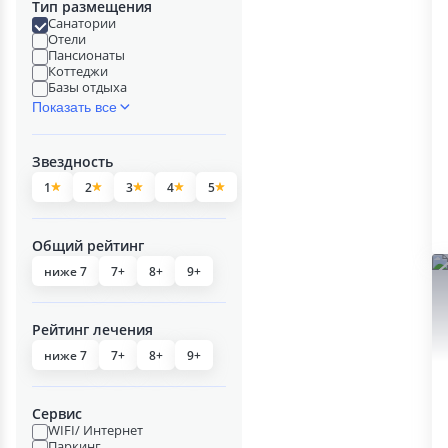
Тип размещения
Санатории
Отели
Пансионаты
Коттеджи
Базы отдыха
Показать все
Звездность
1
2
3
4
5
Общий рейтинг
ниже 7
7+
8+
9+
Рейтинг лечения
ниже 7
7+
8+
9+
Сервис
WIFI/ Интернет
Паркинг