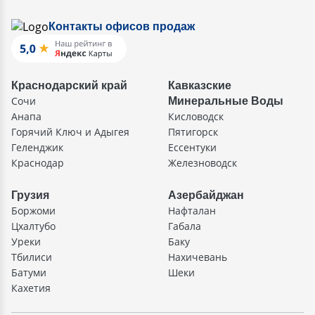
Контакты офисов продаж
Краснодарский край
Кавказские
Сочи
Минеральные Воды
Анапа
Кисловодск
Горячий Ключ и Адыгея
Пятигорск
Геленджик
Ессентуки
Краснодар
Железноводск
Грузия
Азербайджан
Боржоми
Нафталан
Цхалтубо
Габала
Уреки
Баку
Тбилиси
Нахичевань
Батуми
Шеки
Кахетия