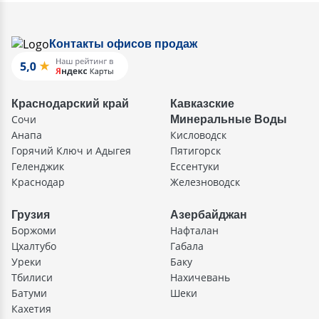
Контакты офисов продаж
Краснодарский край
Кавказские
Сочи
Минеральные Воды
Анапа
Кисловодск
Горячий Ключ и Адыгея
Пятигорск
Геленджик
Ессентуки
Краснодар
Железноводск
Грузия
Азербайджан
Боржоми
Нафталан
Цхалтубо
Габала
Уреки
Баку
Тбилиси
Нахичевань
Батуми
Шеки
Кахетия