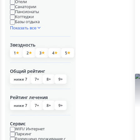
Отели
Санатории
Пансионаты
Коттеджи
Базы отдыха
Показать все
Звездность
1
2
3
4
5
Общий рейтинг
ниже 7
7+
8+
9+
Рейтинг лечения
ниже 7
7+
8+
9+
Сервис
WIFI/ Интернет
Паркинг
Разрешено проживание с