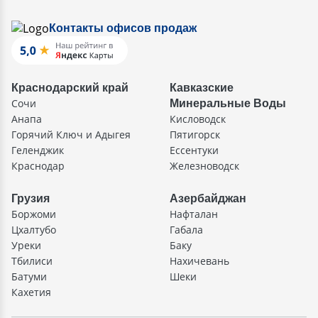
Контакты офисов продаж
Краснодарский край
Кавказские
Сочи
Минеральные Воды
Анапа
Кисловодск
Горячий Ключ и Адыгея
Пятигорск
Геленджик
Ессентуки
Краснодар
Железноводск
Грузия
Азербайджан
Боржоми
Нафталан
Цхалтубо
Габала
Уреки
Баку
Тбилиси
Нахичевань
Батуми
Шеки
Кахетия