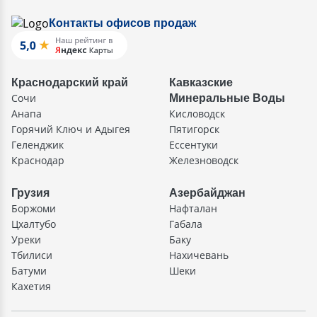
Контакты офисов продаж
Краснодарский край
Кавказские
Сочи
Минеральные Воды
Анапа
Кисловодск
Горячий Ключ и Адыгея
Пятигорск
Геленджик
Ессентуки
Краснодар
Железноводск
Грузия
Азербайджан
Боржоми
Нафталан
Цхалтубо
Габала
Уреки
Баку
Тбилиси
Нахичевань
Батуми
Шеки
Кахетия