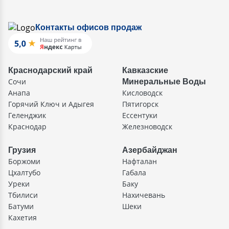
Контакты офисов продаж
Краснодарский край
Кавказские
Сочи
Минеральные Воды
Анапа
Кисловодск
Горячий Ключ и Адыгея
Пятигорск
Геленджик
Ессентуки
Краснодар
Железноводск
Грузия
Азербайджан
Боржоми
Нафталан
Цхалтубо
Габала
Уреки
Баку
Тбилиси
Нахичевань
Батуми
Шеки
Кахетия