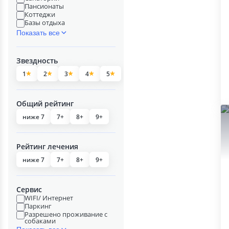
Пансионаты
Коттеджи
Базы отдыха
Показать все
Звездность
1
2
3
4
5
Общий рейтинг
ниже 7
7+
8+
9+
Рейтинг лечения
ниже 7
7+
8+
9+
Сервис
WIFI/ Интернет
Паркинг
Разрешено проживание с
собаками