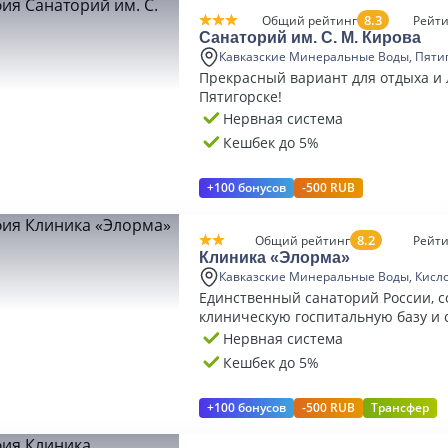
8.3
Общий рейтинг
Рейти
Санаторий им. С. М. Кирова
Кавказские Минеральные Воды, Пяти
Прекрасный вариант для отдыха и 
Пятигорске!
Нервная система
Кешбек до 5%
+100 бонусов
-500 RUB
8.2
Общий рейтинг
Рейти
Клиника «Элорма»
Кавказские Минеральные Воды, Кисл
Единственный санаторий России, 
клиническую госпитальную базу и 
курортную реабилитацию по СПА-т
Нервная система
Кешбек до 5%
+100 бонусов
-500 RUB
Трансфер