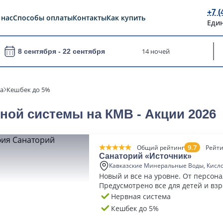
+7 (
 нас
Способы оплаты
Контакты
Как купить
Еди
14 ночей
8 сентября -
22 сентября
а
Кешбек до 5%
ной системы на КМВ - Акции 2026
9.7
Общий рейтинг
Рейти
Санаторий «Источник»
Кавказские Минеральные Воды, Кисл
Новый и все на уровне. От персонал
Предусмотрено все для детей и взр
Нервная система
Кешбек до 5%