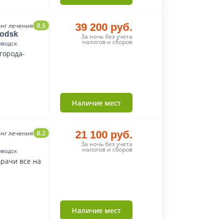
8.5
39 200 руб.
нг лечения
vodsk
За ночь без учета
налогов и сборов
оводск
города-
Наличие мест
8.2
21 100 руб.
нг лечения
За ночь без учета
налогов и сборов
оводск
врачи все на
Наличие мест