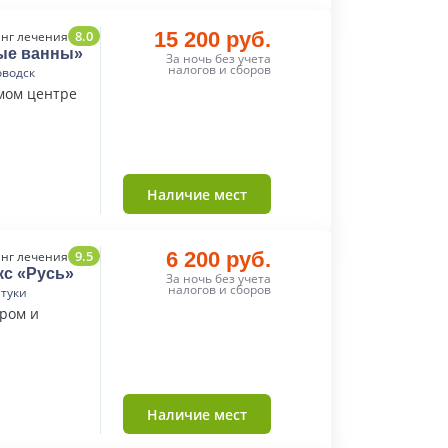
8.0
15 200 руб.
нг лечения
ые ванны»
За ночь без учета
налогов и сборов
оводск
мом центре
Наличие мест
9.5
6 200 руб.
нг лечения
кс «Русь»
За ночь без учета
налогов и сборов
нтуки
тром и
Наличие мест