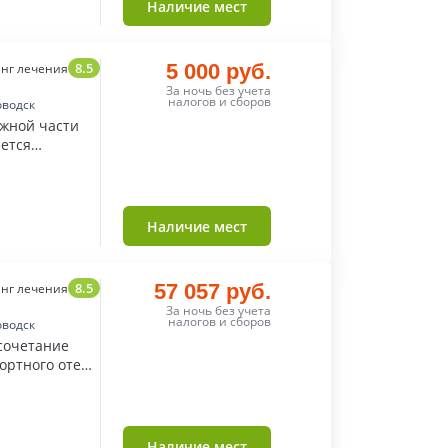
Наличие мест
8.5
5 000 руб.
нг лечения
За ночь без учета
налогов и сборов
оводск
южной части
яется
й.
Наличие мест
8.5
57 057 руб.
нг лечения
За ночь без учета
налогов и сборов
оводск
 сочетание
ортного отеля
а.
Наличие мест