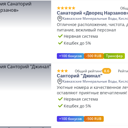
Общ
Санаторий «Дворец Нарзанов
Кавказские Минеральные Воды, Кисл
Отличное расположение, чистота, 
питание, вежливый персонал
Нервная система
Кешбек до 5%
+100 бонусов
-500 RUB
Трансфер
8.6
Общий рейтинг
Рейти
Санторий "Джинал"
Кавказские Минеральные Воды, Кисл
Уютные номера и качественное ле
оставляют приятные впечатления!
Нервная система
Кешбек до 5%
+100 бонусов
-500 RUB