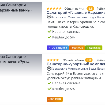
8.8
Общий рейтинг
Рейти
Санаторий «Главные Нарзанн
Кавказские Минеральные Воды, Кисл
Элитный санаторий уровня 5* в са
города-курорта Кисловодска.
Нервная система
Кешбек до 5%
+100 бонусов
-500 RUB
Трансфер
8.8
Общий рейтинг
Рейти
Санаторно-курортный компле
Кавказские Минеральные Воды, Ессе
Санаторий 4* в Ессентуках со спек
уровнем услуг, равных западным
бальнеологическим курортам.
Нервная система
Кешбек до 5%
-500 RUB