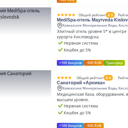
8.9
Общий рейтинг
Рейти
MediSpa-отель Mayrveda Kislo
Кавказские Минеральные Воды, Кисл
Элитный отель уровня 5* в центре 
курорта Кисловодска.
Нервная система
Кешбек до 5%
+100 бонусов
-500 RUB
Трансфер
8.9
Общий рейтинг
Рейти
Санаторий «Арника»
Кавказские Минеральные Воды, Кисл
Медицинская база, оборудование, 
высшем уровне.
Нервная система
Кешбек до 5%
+100 бонусов
-500 RUB