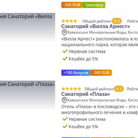
-500 RUB
Трансфер
9.3
Общий рейтинг
Рейти
Санаторий «Вилла Арнест»
Кавказские Минеральные Воды, Кисл
«Вилла Арнест» расположилась в 
национального парка, которая явл
наиболее живописной и уединенно
Нервная система
Кешбек до 5%
+100 бонусов
-500 RUB
9.1
Общий рейтинг
Рейти
Санаторий «Плаза»
Кавказские Минеральные Воды, Кисл
Отель «Плаза» в Кисловодске – это
многопрофильного лечения и комф
5* с премиальным уровнем сервис
Нервная система
Кешбек до 5%