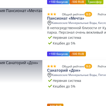
+100 бонусов
-500 RUB
Трансфер
9.0
Общий рейтинг
Рейти
Пансионат «Мечта»
Кавказские Минеральные Воды, Кисл
В непосредственной близости от К
парка. Персонал очень вежливый 
Нервная система
Кешбек до 5%
+100 бонусов
-500 RUB
9.0
Общий рейтинг
Рейти
Санаторий «Дон»
Кавказские Минеральные Воды, Пяти
Нервная система
Кешбек до 5%
-500 RUB