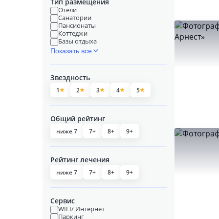
Тип размещения
Отели
Санатории
Пансионаты
Коттеджи
Базы отдыха
Показать все
Звездность
1
2
3
4
5
Общий рейтинг
ниже 7
7+
8+
9+
Рейтинг лечения
ниже 7
7+
8+
9+
Сервис
WIFI/ Интернет
Паркинг